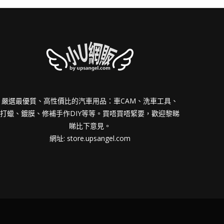
嚴選最優質、高性價比的汽車用品：車CAM、洗車工具、
打蠟、鍍膜、修補手作DIY等等。買唔買唔緊要，歡迎黎睇
睇比下意見。
網址:
store.upsangel.com