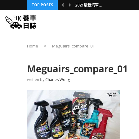
TOP POSTS
2021最新汽車...
舊車內裝升級之旅...
3分鐘懶人包：D...
第一部車買車攻略...
車友分享：三年換...
香港車保保費研究...
我的日本第一次：...
車，不是用壞的，...
養新車還是二手車...
Home
Meguairs_compare_01
Meguairs_compare_01
written by
Charles Wong