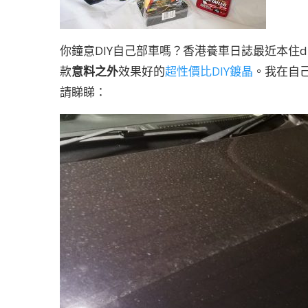
你鐘意DIY自己部車嗎？香港養車日誌最近本住d
款
意料之外
效果好的
超性價比DIY鍍晶
。我在自
請睇睇：