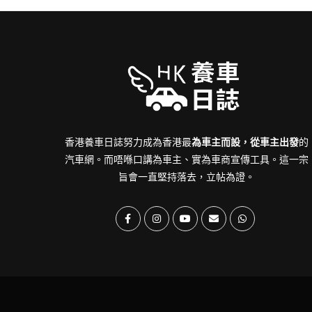
香港養車日誌努力成為香港最
為車主而設，從車主出發
的
汽車網。而唔喺口講為車主、實為車商宣傳工具。這一宗
旨會一直堅持落去，立帖為證。