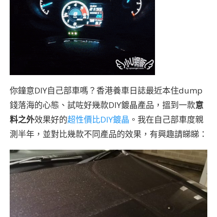
你鐘意DIY自己部車嗎？香港養車日誌最近本住dump
錢落海的心態、試咗好幾款DIY鍍晶產品，搵到一款
意
料之外
效果好的
超性價比DIY鍍晶
。我在自己部車度親
測半年，並對比幾款不同產品的效果，有興趣請睇睇：