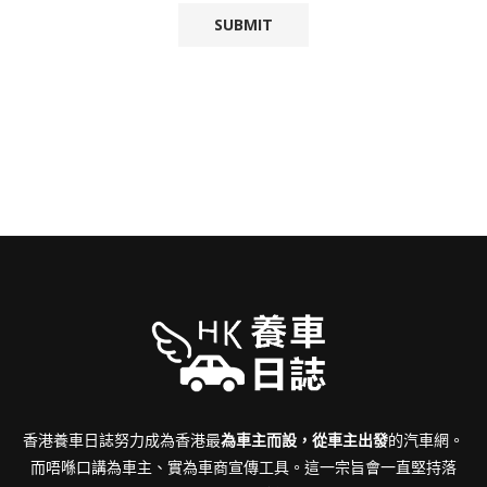
香港養車日誌努力成為香港最
為車主而設，從車主出發
的汽車網。
而唔喺口講為車主、實為車商宣傳工具。這一宗旨會一直堅持落