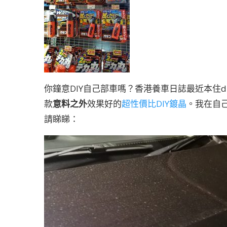
你鐘意DIY自己部車嗎？香港養車日誌最近本住d
款
意料之外
效果好的
超性價比DIY鍍晶
。我在自
請睇睇：