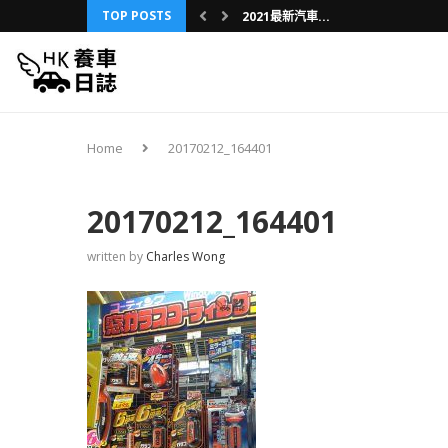
TOP POSTS
2021最新汽車...
舊車內裝升級之旅...
3分鐘懶人包：D...
第一部車買車攻略...
車友分享：三年換...
香港車保保費研究...
我的日本第一次：...
車，不是用壞的，...
養新車還是二手車...
Home
20170212_164401
20170212_164401
written by
Charles Wong