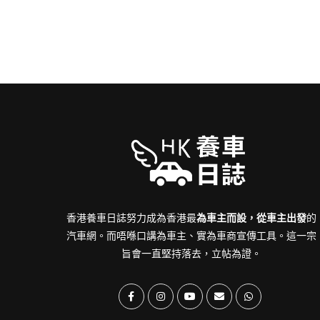
香港養車日誌努力成為香港最
為車主而設，從車主出發
的
汽車網。而唔喺口講為車主、實為車商宣傳工具。這一宗
旨會一直堅持落去，立帖為證。