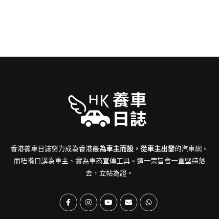
香港養車日誌努力成為香港最
為車主而設，從車主出發
的汽車網。
而唔喺口講為車主、實為車商宣傳工具。這一宗旨會一直堅持落
去，立帖為證。