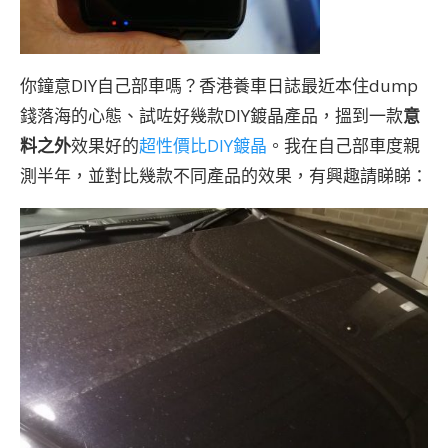
你鐘意DIY自己部車嗎？香港養車日誌最近本住dump
錢落海的心態、試咗好幾款DIY鍍晶產品，搵到一款
意
料之外
效果好的
超性價比DIY鍍晶
。我在自己部車度親
測半年，並對比幾款不同產品的效果，有興趣請睇睇：