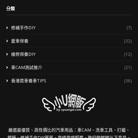
分類
修補手作DIY
(7)
愛車保養
(32)
維修保養DIY
(12)
車CAM測試推介
(21)
香港買車養車TIPS
(36)
嚴選最優質、高性價比的汽車用品：車CAM、洗車工具、打蠟、
鍍膜、修補手作DIY等等。買唔買唔緊要，歡迎黎睇睇比下意見。