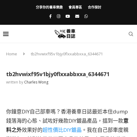
分享你的養車樂趣
會員專區
合作探討
Home
tb2hvwixf95v1bjy0flxxabbxxa_6344671
tb2hvwixf95v1bjy0flxxabbxxa_6344671
written by
Charles Wong
你鐘意DIY自己部車嗎？香港養車日誌最近本住dump
錢落海的心態、試咗好幾款DIY鍍晶產品，搵到一款
意
料之外
效果好的
超性價比DIY鍍晶
。我在自己部車度親