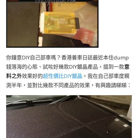
你鐘意DIY自己部車嗎？香港養車日誌最近本住dump
錢落海的心態、試咗好幾款DIY鍍晶產品，搵到一款
意
料之外
效果好的
超性價比DIY鍍晶
。我在自己部車度親
測半年，並對比幾款不同產品的效果，有興趣請睇睇：