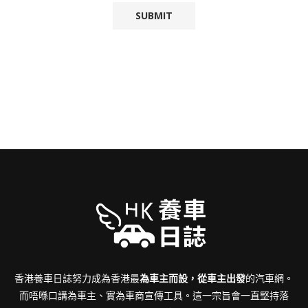
香港養車日誌努力成為香港最
為車主而設，從車主出發
的汽車網。
而唔喺口講為車主、實為車商宣傳工具。這一宗旨會一直堅持落