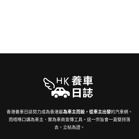
香港養車日誌努力成為香港最
為車主而設，從車主出發
的汽車網。
而唔喺口講為車主、實為車商宣傳工具。這一宗旨會一直堅持落
去，立帖為證。