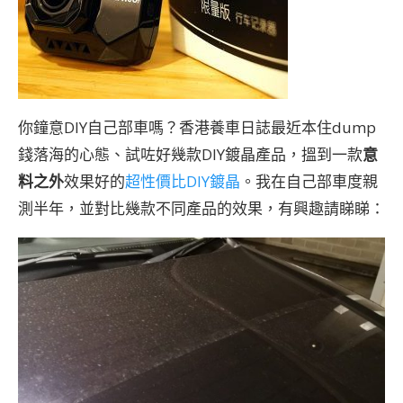
你鐘意DIY自己部車嗎？香港養車日誌最近本住dump
錢落海的心態、試咗好幾款DIY鍍晶產品，搵到一款
意
料之外
效果好的
超性價比DIY鍍晶
。我在自己部車度親
測半年，並對比幾款不同產品的效果，有興趣請睇睇：