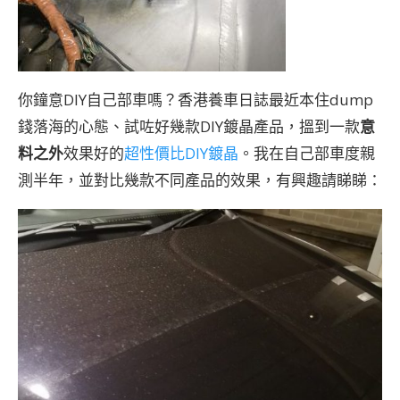
你鐘意DIY自己部車嗎？香港養車日誌最近本住dump
錢落海的心態、試咗好幾款DIY鍍晶產品，搵到一款
意
料之外
效果好的
超性價比DIY鍍晶
。我在自己部車度親
測半年，並對比幾款不同產品的效果，有興趣請睇睇：