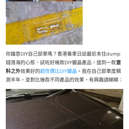
你鐘意DIY自己部車嗎？香港養車日誌最近本住dump
錢落海的心態、試咗好幾款DIY鍍晶產品，搵到一款
意
料之外
效果好的
超性價比DIY鍍晶
。我在自己部車度親
測半年，並對比幾款不同產品的效果，有興趣請睇睇：