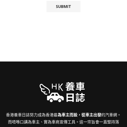
香港養車日誌努力成為香港最
為車主而設，從車主出發
的汽車網。
而唔喺口講為車主、實為車商宣傳工具。這一宗旨會一直堅持落