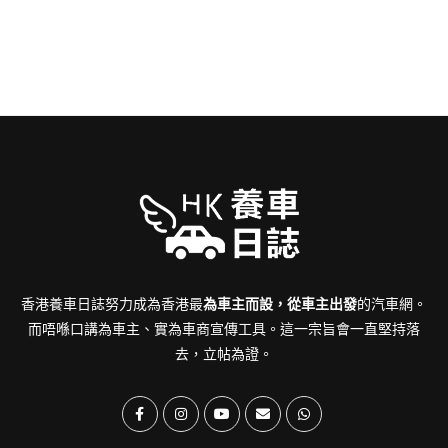
香港養車日誌努力成為香港最
為車主而設，從車主出發
的汽車網。
而唔喺口講為車主、實為車商宣傳工具。這一宗旨會一直堅持落
去，立帖為證。