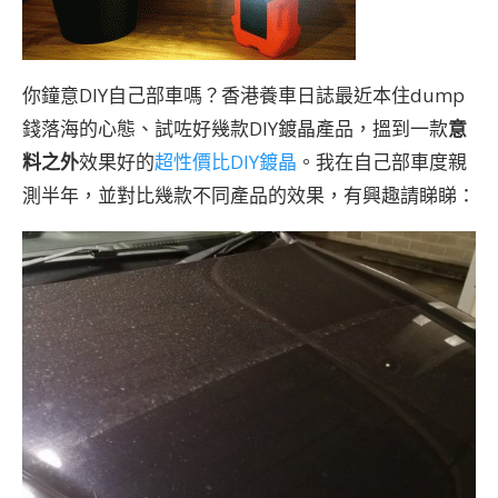
你鐘意DIY自己部車嗎？香港養車日誌最近本住dump
錢落海的心態、試咗好幾款DIY鍍晶產品，搵到一款
意
料之外
效果好的
超性價比DIY鍍晶
。我在自己部車度親
測半年，並對比幾款不同產品的效果，有興趣請睇睇：