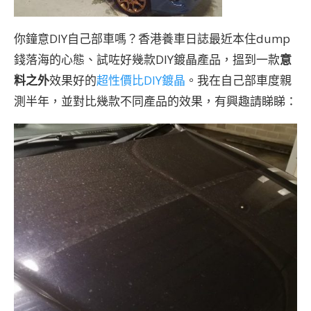
你鐘意DIY自己部車嗎？香港養車日誌最近本住dump
錢落海的心態、試咗好幾款DIY鍍晶產品，搵到一款
意
料之外
效果好的
超性價比DIY鍍晶
。我在自己部車度親
測半年，並對比幾款不同產品的效果，有興趣請睇睇：