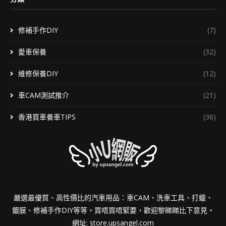
修補手作DIY
(7)
愛車保養
(32)
維修保養DIY
(12)
車CAM測試推介
(21)
香港買車養車TIPS
(36)
嚴選最優質、高性價比的汽車用品：車CAM、洗車工具、打蠟、
鍍膜、修補手作DIY等等。買唔買唔緊要，歡迎黎睇睇比下意見。
網址:
store.upsangel.com