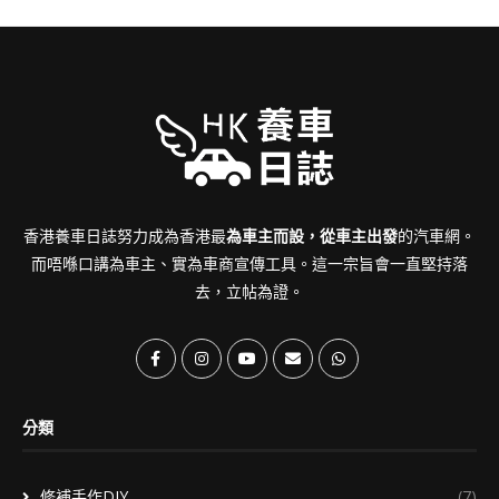
香港養車日誌努力成為香港最
為車主而設，從車主出發
的汽車網。
而唔喺口講為車主、實為車商宣傳工具。這一宗旨會一直堅持落
去，立帖為證。
分類
修補手作DIY
(7)