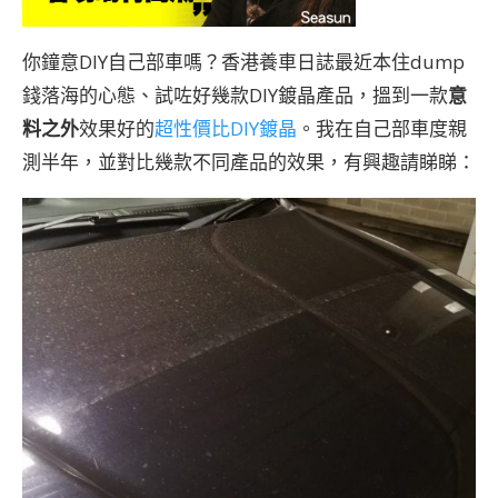
你鐘意DIY自己部車嗎？香港養車日誌最近本住dump
錢落海的心態、試咗好幾款DIY鍍晶產品，搵到一款
意
料之外
效果好的
超性價比DIY鍍晶
。我在自己部車度親
測半年，並對比幾款不同產品的效果，有興趣請睇睇：