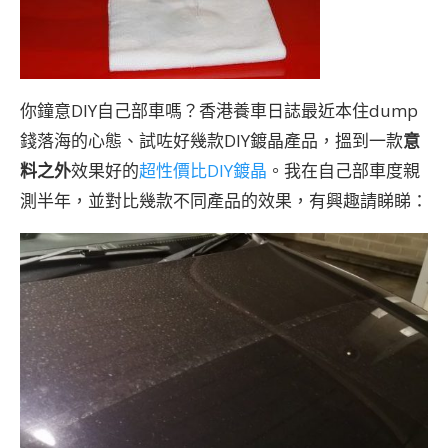
你鐘意DIY自己部車嗎？香港養車日誌最近本住dump
錢落海的心態、試咗好幾款DIY鍍晶產品，搵到一款
意
料之外
效果好的
超性價比DIY鍍晶
。我在自己部車度親
測半年，並對比幾款不同產品的效果，有興趣請睇睇：