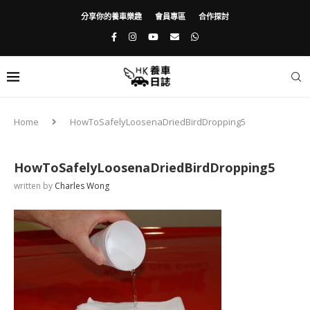
分享你的養車樂趣
會員專區
合作探討
Home
HowToSafelyLoosenaDriedBirdDropping5
HowToSafelyLoosenaDriedBirdDropping5
written by
Charles Wong