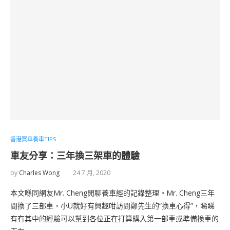
香港買車養車TIPS
車友分享：三年換三架車的體驗
by
Charles Wong
24 7 月, 2020
本文喺同網友Mr. Cheng閒聊養車經的記錄整理。Mr. Cheng三年
間換了三部車，小U就好有興趣咁訪問鄭先生的“換車心得”，睇睇
有冇其中的經驗可以幫到各位正在打算購入第一部車或準備換車的