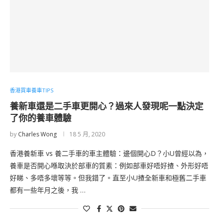
香港買車養車TIPS
養新車還是二手車更開心？過來人發現呢一點決定
了你的養車體驗
by
Charles Wong
18 5 月, 2020
香港養新車 vs 養二手車的車主體驗：邊個開心D？小U曾經以為，
養車是否開心喺取決於部車的質素：例如部車好唔好揸、外形好唔
好睇、多唔多壞等等。但我錯了。直至小U揸全新車和極舊二手車
都有一些年月之後，我 …