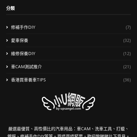
分類
修補手作DIY
(7)
愛車保養
(32)
維修保養DIY
(12)
車CAM測試推介
(21)
香港買車養車TIPS
(36)
嚴選最優質、高性價比的汽車用品：車CAM、洗車工具、打蠟、
鍍膜、修補手作DIY等等。買唔買唔緊要，歡迎黎睇睇比下意見。