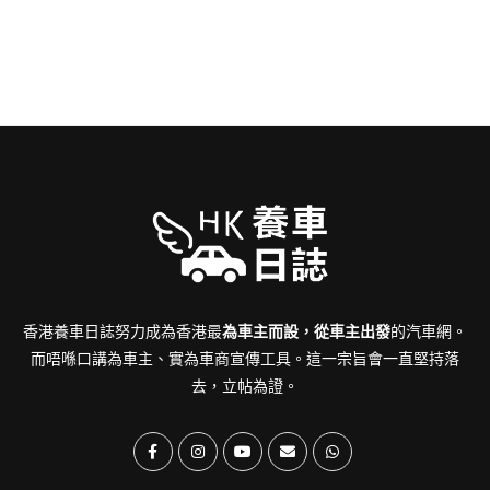
香港養車日誌努力成為香港最
為車主而設，從車主出發
的汽車網。
而唔喺口講為車主、實為車商宣傳工具。這一宗旨會一直堅持落
去，立帖為證。