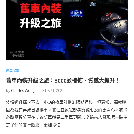
愛車保養
舊車內裝升級之旅：3000蚊搞掂、質感大提升！
by
Charles Wong
31 8 月, 2020
疫情遲遲揮之不去，小U的換車計劃無限期押後，但焉知非福就喺
因為我冇再成日諗換車，養住宜家呢部老爺錢七反而更開心，我的
心路歷程分享在：養新車還是二手車更開心？過來人發現呢一點決
定了你的養車體驗。更加珍惜 …