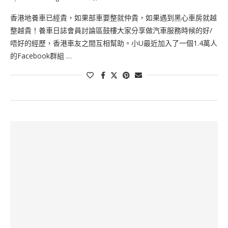
香港地養車已經貴，如果部車要整就仲貴，如果遇到黑心車房就越
整越貴！養車日誌會員討論區鼓樓大家分享做汽車服務時候的好/
唔好的經歷，香港車友之間互相幫助。小U最近加入了一個1.4萬人
的Facebook群組 …