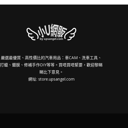
嚴選最優質、高性價比的汽車用品：車CAM、洗車工具、
打蠟、鍍膜、修補手作DIY等等。買唔買唔緊要，歡迎黎睇
睇比下意見。
網址:
store.upsangel.com