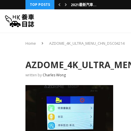
TOP POSTS
2021最新汽車...
舊車內裝升級之旅...
3分鐘懶人包：D...
第一部車買車攻略...
車友分享：三年換...
香港車保保費研究...
我的日本第一次：...
車，不是用壞的，...
養新車還是二手車...
Home
AZDOME_4K_ULTRA_MENU_CHN_DSC04214
AZDOME_4K_ULTRA_ME
written by
Charles Wong