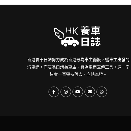
香港養車日誌努力成為香港最
為車主而設，從車主出發
的
汽車網。而唔喺口講為車主、實為車商宣傳工具。這一宗
旨會一直堅持落去，立帖為證。