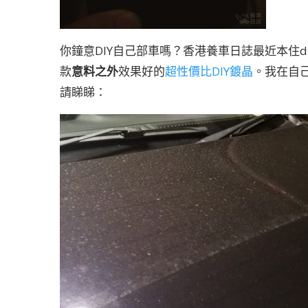
你鐘意DIY自己部車嗎？香港養車日誌最近本住d
款
意料之外
效果好的
超性價比DIY鍍晶
。我在自
請睇睇：