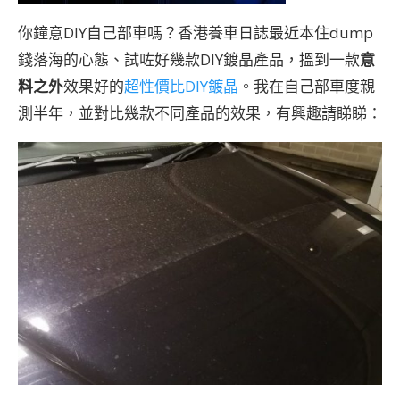
你鐘意DIY自己部車嗎？香港養車日誌最近本住dump
錢落海的心態、試咗好幾款DIY鍍晶產品，搵到一款
意
料之外
效果好的
超性價比DIY鍍晶
。我在自己部車度親
測半年，並對比幾款不同產品的效果，有興趣請睇睇：