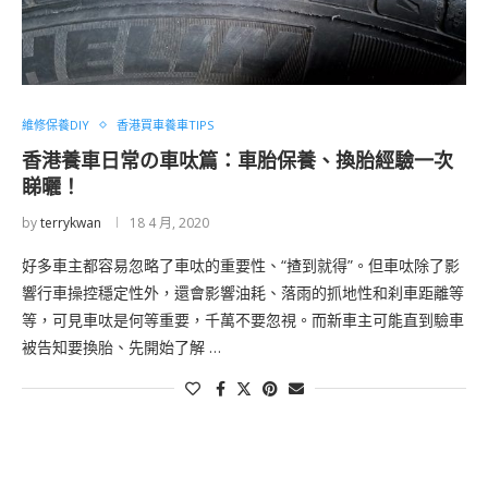
維修保養DIY
香港買車養車TIPS
香港養車日常の車呔篇：車胎保養、換胎經驗一次
睇曬！
by
terrykwan
18 4 月, 2020
好多車主都容易忽略了車呔的重要性、“揸到就得”。但車呔除了影
響行車操控穩定性外，還會影響油耗、落雨的抓地性和刹車距離等
等，可見車呔是何等重要，千萬不要忽視。而新車主可能直到驗車
被告知要換胎、先開始了解 …