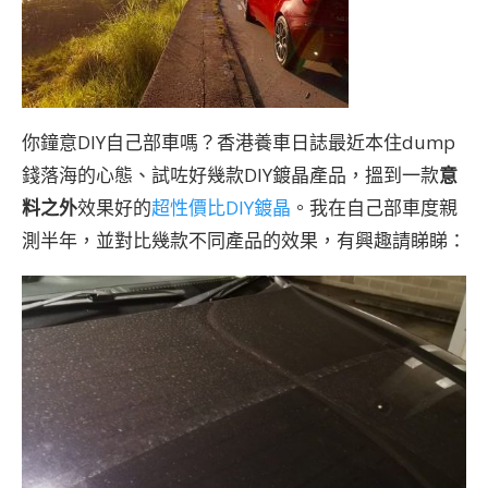
你鐘意DIY自己部車嗎？香港養車日誌最近本住dump
錢落海的心態、試咗好幾款DIY鍍晶產品，搵到一款
意
料之外
效果好的
超性價比DIY鍍晶
。我在自己部車度親
測半年，並對比幾款不同產品的效果，有興趣請睇睇：