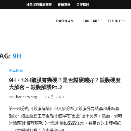
分享你的養車樂趣
會員專區
合作探討
DASHCAM
CAR CARE
FIX DIY
AG:
9H
愛車保養
9H、12H鍍膜有幾硬？是否越硬越好？鍍膜硬度
大解密 – 鍍膜解讀Pt.2
by
Charles Wong
6 4 月, 2020
第一部分的《鍍膜解讀》和大家分析了鍍膜分為結晶和非結晶
鍍膜、結晶鍍膜工序複雜才值得花“重金”搵車房搞，然而，現時
討論區對“鍍膜服務”的“聲討”猶如滔滔江水，甚至有的上埋報紙
（《鍍膜變打蠟：汽車美容一肚 …