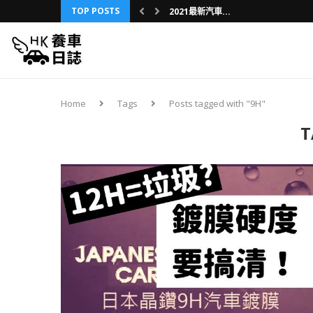
TOP POSTS
2021最新汽車...
舊車內裝升級之旅...
3分鐘懶人包：D...
第一部車買車攻略...
車友分享：三年換...
香港車保保費研究...
我的日本第一次：...
車，不是用壞的，...
養新車還是二手車...
Home
Tags
Posts tagged with "9H"
T