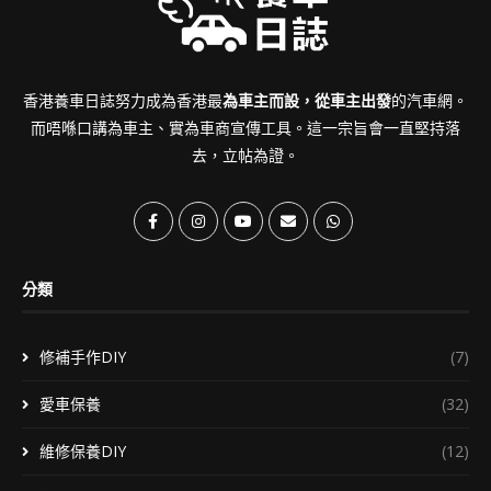
香港養車日誌努力成為香港最
為車主而設，從車主出發
的汽車網。
而唔喺口講為車主、實為車商宣傳工具。這一宗旨會一直堅持落
去，立帖為證。
分類
修補手作DIY
(7)
愛車保養
(32)
維修保養DIY
(12)