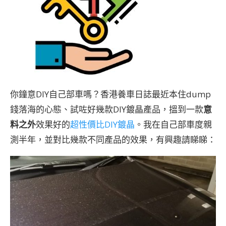
你鐘意DIY自己部車嗎？香港養車日誌最近本住dump
錢落海的心態、試咗好幾款DIY鍍晶產品，搵到一款
意
料之外
效果好的
超性價比DIY鍍晶
。我在自己部車度親
測半年，並對比幾款不同產品的效果，有興趣請睇睇：