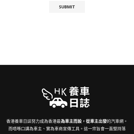
香港養車日誌努力成為香港最
為車主而設，從車主出發
的汽車網。
而唔喺口講為車主、實為車商宣傳工具。這一宗旨會一直堅持落