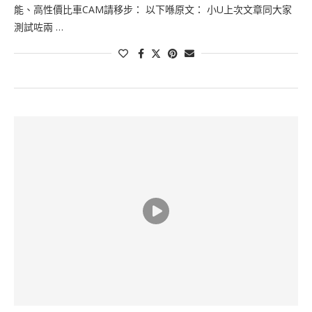
能、高性價比車CAM請移步： 以下喺原文： 小U上次文章同大家
測試咗兩 …