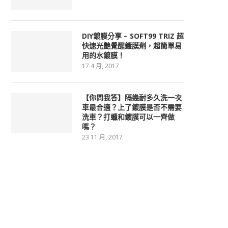
DIY鍍膜分享 – SOFT99 TRIZ 超
快速光艷覺醒鍍膜劑，超簡單易
用的水鍍膜！
17 4 月, 2017
【你問我答】隔幾耐多久洗一次
車最合適？上了鍍膜是否不需要
洗車？打蠟和鍍膜可以一齊做
嗎？
23 11 月, 2017