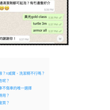
液？X威寶、洗潔精不行嗎？
性呢？
車不傷車的唯一選擇
得用？
度買？