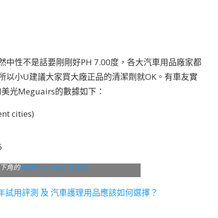
然中性不是話要剛剛好PH 7.00度，各大汽車用品廠家都
所以小U建議大家買大廠正品的清潔劑就OK。有車友實
光Meguairs的數據如下：
nt cities)
6
下角的
金裝Gold Class 洗車液
品兩年試用評測 及 汽車護理用品應該如何選擇？