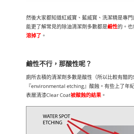
然後大家都知道紅威寶、藍威寳、洗潔精是專門用來
能更了解常見的除油清潔劑多數都是
鹼性
的。也
溶掉了
。
鹼性不行，那酸性呢？
廁所去積的清潔劑多數是酸性（所以比較有醋的
『environmental etching』酸蝕。
表層清漆Clear Coat
被酸蝕的結果
。