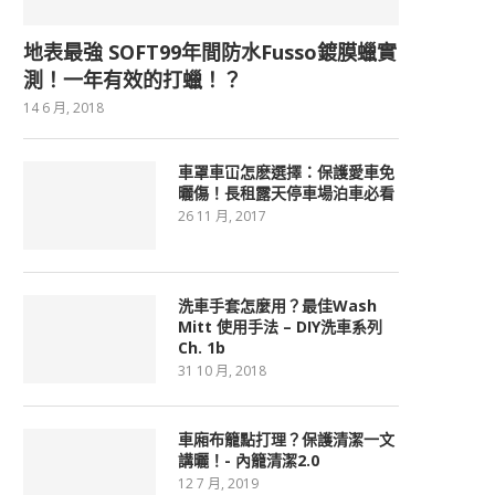
地表最強 SOFT99年間防水Fusso鍍膜蠟實
測！一年有效的打蠟！？
14 6 月, 2018
車罩車冚怎麽選擇：保護愛車免
曬傷！長租露天停車場泊車必看
26 11 月, 2017
洗車手套怎麼用？最佳Wash
Mitt 使用手法 – DIY洗車系列
Ch. 1b
31 10 月, 2018
車廂布籠點打理？保護清潔一文
講曬！- 內籠清潔2.0
12 7 月, 2019