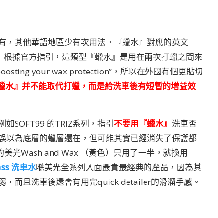
有，其他華語地區少有次用法。『蠟水』對應的英文
。 根據官方指引，這類型『蠟水』是用在兩次打蠟之間來
y boosting your wax protection”，所以在外國有個更貼切
蠟水』并不能取代打蠟，而是給洗車後有短暫的增益效
OFT99 的TRIZ系列，指引
不要用『蠟水』
洗車否
誤以為底層的蠟層還在，但可能其實已經消失了保護都
Wash and Wax （黃色）只用了一半，就換用
lass 洗車水
喺美光全系列入面最貴最經典的產品，因為其
且洗車後還會有用完quick detailer的滑溜手感。