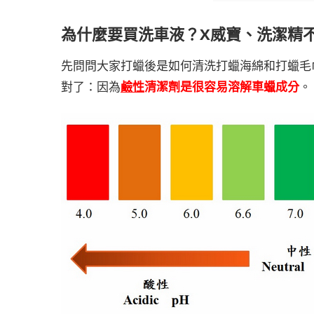
為什麼要買洗車液？X威寶、洗潔精
先問問大家打蠟後是如何清洗打蠟海綿和打蠟毛
對了：因為
鹼性
清潔劑是很容易溶解車蠟成分
。