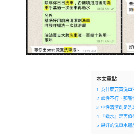
本文重點
1
為什麼要買洗車
2
鹼性不行，那酸
3
中性清潔劑是洗
4
『蠟水』是否值
5
最好的洗車水邊