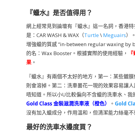
『蠟水』是否值得用？
網上經常見到論壇有『蠟水』這一名詞，香港特
是：CAR WASH & WAX（
Turtle
\
Meguairs
）
增強蠟的質感 “in-between regular waxing b
的名：Wax Booster。根據實際的使用經驗，
『
果
。
『蠟水』有兩個不太好的地方，第一：某些鍍膜例如S
則會溶掉。第二：洗車曇花一現的效果容易讓人
唔知道。所以小U比較偏向不含蠟的洗車水、我的美光
Gold Class 金裝滋潤洗車液（橙色）
。
Gold C
沒有加入蠟成分，作用溫和，但清潔能力絲毫不弱，而
最好的洗車水邊度買？