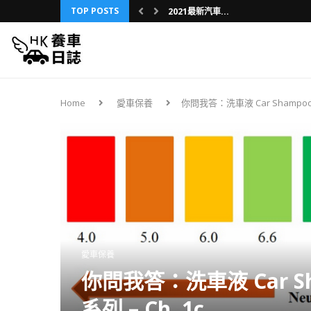
TOP POSTS
2021最新汽車...
舊車內裝升級之旅...
3分鐘懶人包：D...
第一部車買車攻略...
車友分享：三年換...
香港車保保費研究...
我的日本第一次：...
車，不是用壞的，...
養新車還是二手車...
Home
愛車保養
你問我答：洗車液 Car Shampoo
愛車保養
你問我答：洗車液 Car S
系列 – Ch. 1c